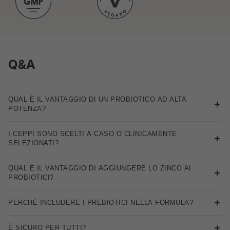
Q&A
QUAL È IL VANTAGGIO DI UN PROBIOTICO AD ALTA
POTENZA?
Una dose ad alta concentrazione come
150 miliardi di UFC aiuta a
I CEPPI SONO SCELTI A CASO O CLINICAMENTE
ristabilire l’equilibrio intestinale
in modo più efficace —
SELEZIONATI?
ripopolando i batteri buoni, alleviando i disturbi digestivi e
favorendo risultati più rapidi e duraturi.
Tutti i
20 ceppi
sono clinicamente selezionati per benefici specifici
QUAL È IL VANTAGGIO DI AGGIUNGERE LO ZINCO AI
- digestione, immunità ed equilibrio del microbioma.
PROBIOTICI?
Lo
zinco
rafforza l’immunità e la salute della pelle - potenziando
PERCHÉ INCLUDERE I PREBIOTICI NELLA FORMULA?
gli effetti oltre la sola digestione.
I prebiotici nutrono i batteri buoni, rendendo i probiotici più
È SICURO PER TUTTI?