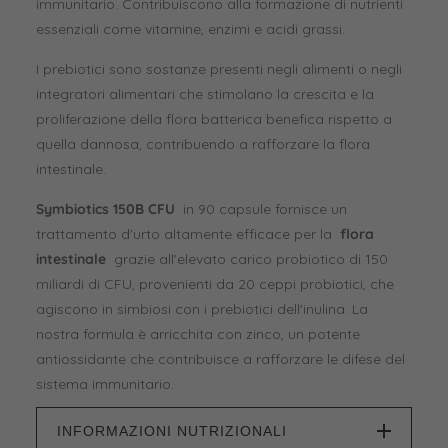
immunitario. Contribuiscono alla formazione di nutrienti
essenziali come vitamine, enzimi e acidi grassi.
I prebiotici sono sostanze presenti negli alimenti o negli
integratori alimentari che stimolano la crescita e la
proliferazione della flora batterica benefica rispetto a
quella dannosa, contribuendo a rafforzare la flora
intestinale.
Symbiotics 150B CFU
in 90 capsule fornisce un
trattamento d'urto altamente efficace per la
flora
intestinale
grazie all'elevato carico probiotico di 150
miliardi di CFU, provenienti da 20 ceppi probiotici, che
agiscono in simbiosi con i prebiotici dell'inulina. La
nostra formula è arricchita con zinco, un potente
antiossidante che contribuisce a rafforzare le difese del
sistema immunitario.
INFORMAZIONI NUTRIZIONALI