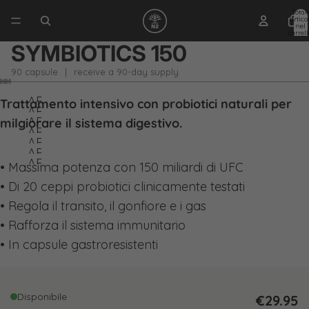
Total
articol
nel
carrell
0
SYMBIOTICS 150
90 capsule
|
receive a 90-day supply
APRI
Trattamento intensivo con probiotici naturali per
APRI
IMMAGINE
APRI
milgiorare il sistema digestivo.
IMMAGINE
APRI
A
IMMAGINE
APRI
A
IMMAGINE
APRI
SCHERMO
A
IMMAGINE
APRI
• Massima potenza con 150 miliardi di UFC
SCHERMO
A
IMMAGINE
INTERO
SCHERMO
A
IMMAGINE
• Di 20 ceppi probiotici clinicamente testati
INTERO
SCHERMO
A
INTERO
SCHERMO
A
• Regola il transito, il gonfiore e i gas
INTERO
SCHERMO
INTERO
SCHERMO
• Rafforza il sistema immunitario
INTERO
INTERO
• In capsule gastroresistenti
Disponibile
€29.95