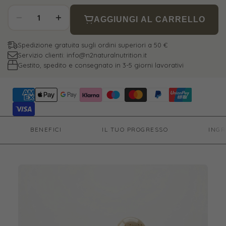
AGGIUNGI AL CARRELLO
Spedizione gratuita sugli ordini superiori a 50 €
Servizio clienti: info@n2naturalnutrition.it
Gestito, spedito e consegnato in 3-5 giorni lavorativi
BENEFICI
IL TUO PROGRESSO
INGR