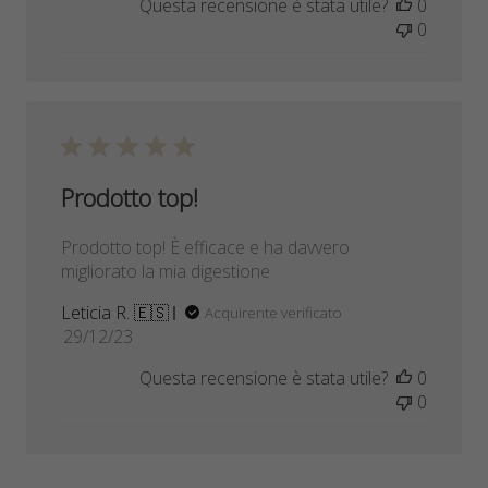
Questa recensione è stata utile?
0
pubblicazione
0
Prodotto top!
Prodotto top! È efficace e ha davvero
migliorato la mia digestione
Leticia R. 🇪🇸
Acquirente verificato
Data
29/12/23
di
Questa recensione è stata utile?
0
pubblicazione
0