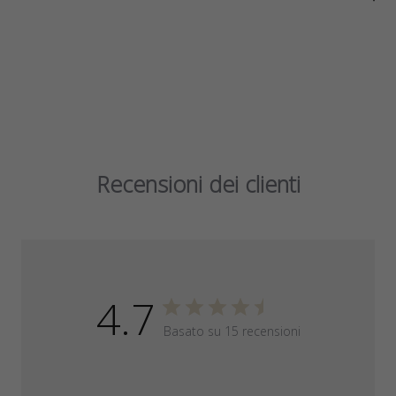
efficaci e duraturi nell’intestino.
Sì - è
100% vegano
, privo di allergeni e delicato anche in caso di
squilibrio intestinale o recupero da antibiotici.
Recensioni dei clienti
4.7
Basato su 15 recensioni